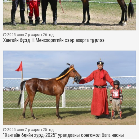
2025 оны 7-р сарын 26 -нд
Хангайн бүсэд Н.Мөнхзоригийн хээр азарга түрүүллээ
2025 оны 7-р сарын 25 -нд
"Хангайн бүсийн хурд-2025" уралдааны сонгомол бага насны