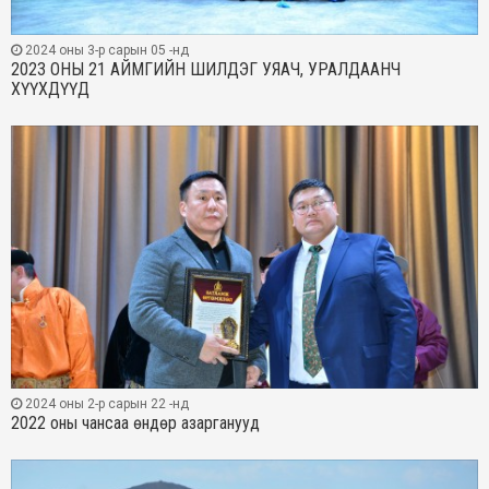
2024 оны 3-р сарын 05 -нд
2023 ОНЫ 21 АЙМГИЙН ШИЛДЭГ УЯАЧ, УРАЛДААНЧ
ХҮҮХДҮҮД
2024 оны 2-р сарын 22 -нд
2022 оны чансаа өндөр азарганууд