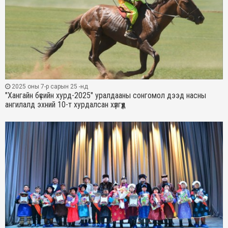
2025 оны 7-р сарын 25 -нд
"Хангайн бүсийн хурд-2025" уралдааны сонгомол дээд насны
ангилалд эхний 10-т хурдалсан хүлгүүд