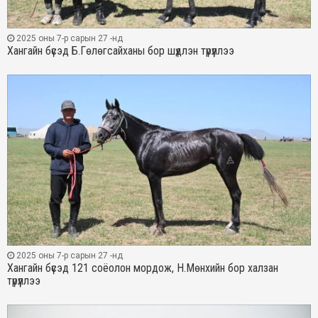
2025 оны 7-р сарын 27 -нд
Хангайн бүсэд Б.Гөлөгсайханы бор шүдлэн түрүүллээ
2025 оны 7-р сарын 27 -нд
Хангайн бүсэд 121 соёолон мордож, Н.Мөнхийн бор халзан
түрүүллээ