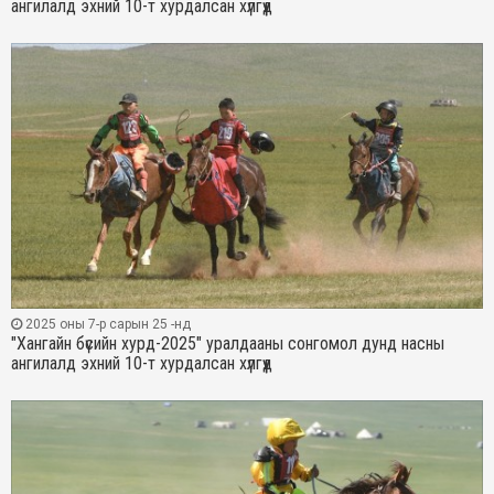
ангилалд эхний 10-т хурдалсан хүлгүүд
2025 оны 7-р сарын 25 -нд
"Хангайн бүсийн хурд-2025" уралдааны сонгомол дунд насны
ангилалд эхний 10-т хурдалсан хүлгүүд