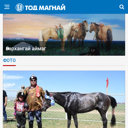
Өвөрхангай аймаг
ФОТО