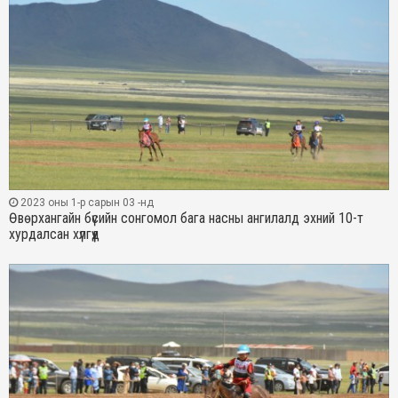
2023 оны 1-р сарын 03 -нд
Өвөрхангайн бүсийн сонгомол бага насны ангилалд эхний 10-т
хурдалсан хүлгүүд