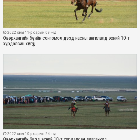
2022 оны 11-р сарын 09 -нд
Өвөрхангайн бүсийн сонгомол дээд насны ангилалд эхний 10-т
хурдалсан хүлгүүд
2022 оны 10-р сарын 24 -нд
Өвөрхангайн бүсэд эхний 10-т хурдалсан дааганууд