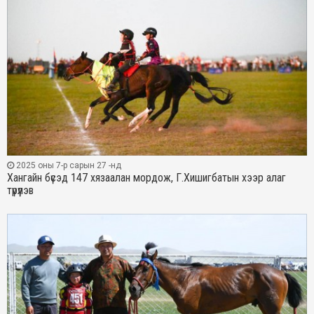
2025 оны 7-р сарын 27 -нд
Хангайн бүсэд 147 хязаалан мордож, Г.Хишигбатын хээр алаг
түрүүлэв