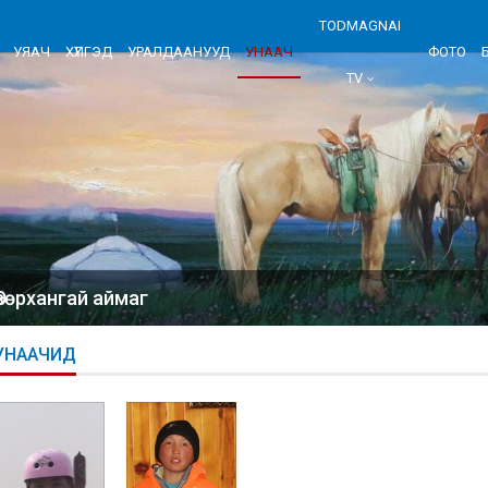
TODMAGNAI
УЯАЧ
ХҮЛГЭД
УРАЛДААНУУД
УНААЧ
ФОТО
TV
Өвөрхангай аймаг
УНААЧИД