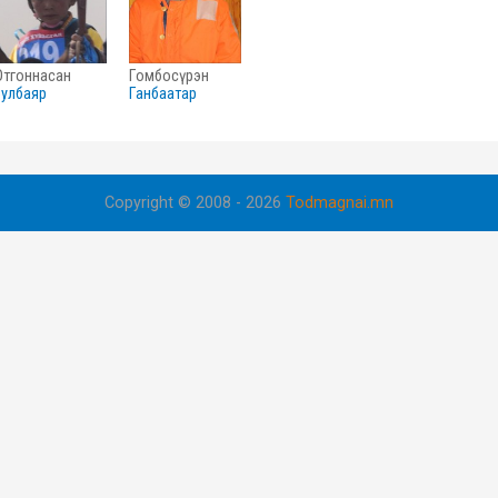
отгоннасан
гомбосүрэн
зулбаяр
ганбаатар
Copyright © 2008 - 2026
Todmagnai.mn