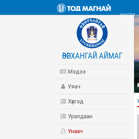
МЭДЭЭ
ӨВӨРХАНГАЙ АЙМАГ
Мэдээ
Уяач
Хүлгэд
Уралдаан
Унаач