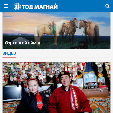
Өвөрхангай аймаг
ВИДЕО